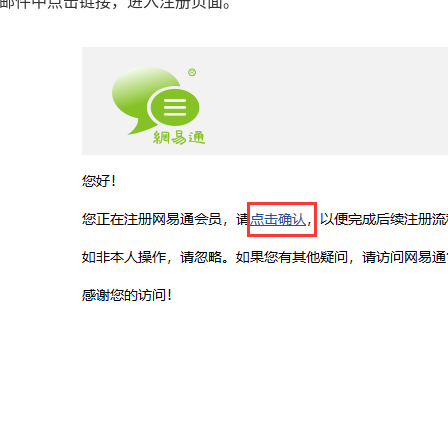
在邮件中点击链接，进入注册页面。