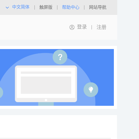
中文简体
触屏版
帮助中心
网站导航
登录
注册