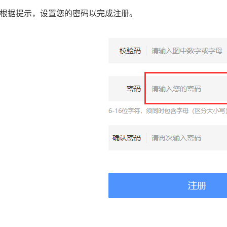
请根据提示，设置您的密码以完成注册。