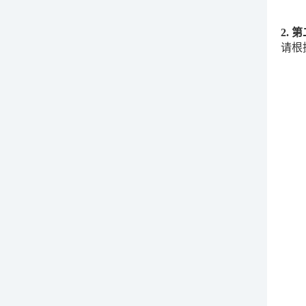
2.
请根